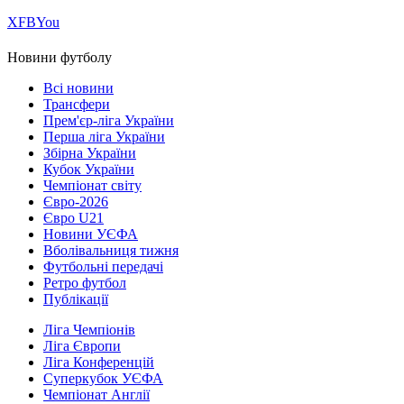
Х
FB
You
Новини футболу
Всі новини
Трансфери
Прем'єр-ліга України
Перша ліга України
Збірна України
Кубок України
Чемпіонат світу
Євро-2026
Євро U21
Новини УЄФА
Вболівальниця тижня
Футбольні передачі
Ретро футбол
Публікації
Ліга Чемпіонів
Ліга Європи
Ліга Конференцій
Суперкубок УЄФА
Чемпіонат Англії