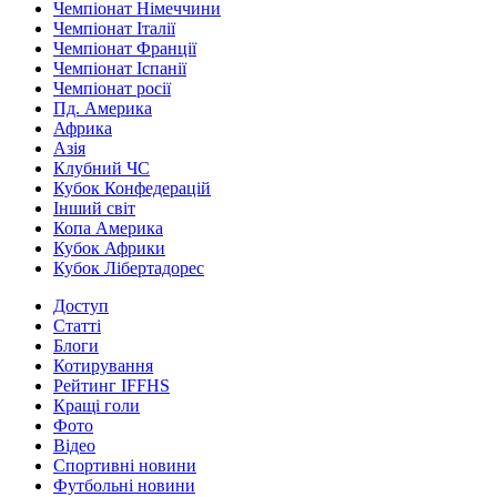
Чемпіонат Німеччини
Чемпіонат Італії
Чемпіонат Франції
Чемпіонат Іспанії
Чемпіонат росії
Пд. Америка
Африка
Азія
Клубний ЧС
Кубок Конфедерацій
Інший світ
Копа Америка
Кубок Африки
Кубок Лібертадорес
Доступ
Статті
Блоги
Котирування
Рейтинг IFFHS
Кращі голи
Фото
Відео
Спортивні новини
Футбольні новини