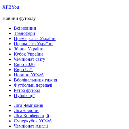
Х
FB
You
Новини футболу
Всі новини
Трансфери
Прем'єр-ліга України
Перша ліга України
Збірна України
Кубок України
Чемпіонат світу
Євро-2026
Євро U21
Новини УЄФА
Вболівальниця тижня
Футбольні передачі
Ретро футбол
Публікації
Ліга Чемпіонів
Ліга Європи
Ліга Конференцій
Суперкубок УЄФА
Чемпіонат Англії