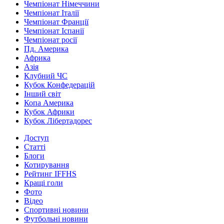
Чемпіонат Німеччини
Чемпіонат Італії
Чемпіонат Франції
Чемпіонат Іспанії
Чемпіонат росії
Пд. Америка
Африка
Азія
Клубний ЧС
Кубок Конфедерацій
Інший світ
Копа Америка
Кубок Африки
Кубок Лібертадорес
Доступ
Статті
Блоги
Котирування
Рейтинг IFFHS
Кращі голи
Фото
Відео
Спортивні новини
Футбольні новини