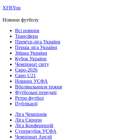
Х
FB
You
Новини футболу
Всі новини
Трансфери
Прем'єр-ліга України
Перша ліга України
Збірна України
Кубок України
Чемпіонат світу
Євро-2026
Євро U21
Новини УЄФА
Вболівальниця тижня
Футбольні передачі
Ретро футбол
Публікації
Ліга Чемпіонів
Ліга Європи
Ліга Конференцій
Суперкубок УЄФА
Чемпіонат Англії