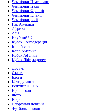
Чемпіонат Німеччини
Чемпіонат Італії
Чемпіонат Франції
Чемпіонат Іспанії
Чемпіонат росії
Пд. Америка
Африка
Азія
Клубний ЧС
Кубок Конфедерацій
Інший світ
Копа Америка
Кубок Африки
Кубок Лібертадорес
Доступ
Статті
Блоги
Котирування
Рейтинг IFFHS
Кращі голи
Фото
Відео
Спортивні новини
Футбольні новини