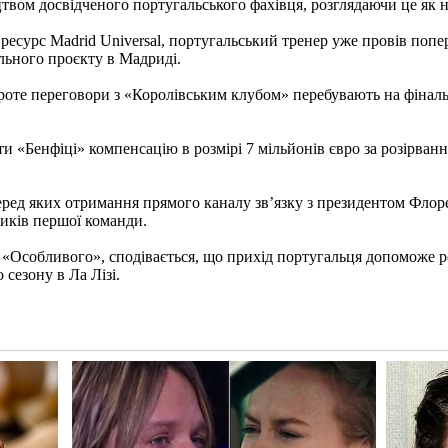
твом досвідченого португальського фахівця, розглядаючи це як н
ресурс Madrid Universal, португальський тренер уже провів поп
льного проєкту в Мадриді.
роте переговори з «Королівським клубом» перебувають на фіналь
 «Бенфіці» компенсацію в розмірі 7 мільйонів євро за розірван
ред яких отримання прямого каналу зв’язку з президентом Флоре
ників першої команди.
Особливого», сподівається, що прихід португальця допоможе роз
сезону в Ла Лізі.