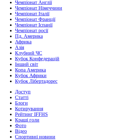
Чемпіонат Англії
Чемпіонат Німеччини
Чемпіонат Італії
Чемпіонат Франції
Чемпіонат Іспанії
Чемпіонат росії
Пд. Америка
Африка
Азія
Клубний ЧС
Кубок Конфедерацій
Інший світ
Копа Америка
Кубок Африки
Кубок Лібертадорес
Доступ
Статті
Блоги
Котирування
Рейтинг IFFHS
Кращі голи
Фото
Відео
Спортивні новини