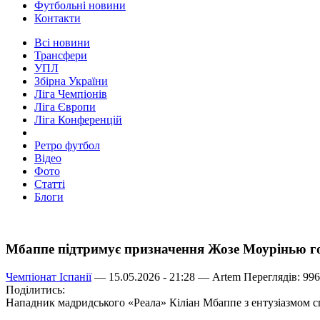
Футбольні новини
Контакти
Всі новини
Трансфери
УПЛ
Збірна України
Ліга Чемпіонів
Ліга Європи
Ліга Конференцій
Ретро футбол
Відео
Фото
Статті
Блоги
Мбаппе підтримує призначення Жозе Моурінью г
Чемпіонат Іспанії
— 15.05.2026 - 21:28 —
Artem
Переглядів: 996
Поділитись:
Нападник мадридського «Реала» Кіліан Мбаппе з ентузіазмом 