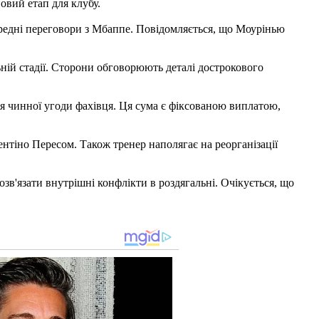
овий етап для клубу.
ередні переговори з Мбаппе. Повідомляється, що Моурінью
ній стадії. Сторони обговорюють деталі дострокового
ня чинної угоди фахівця. Ця сума є фіксованою виплатою,
нтіно Пересом. Також тренер наполягає на реорганізації
в'язати внутрішні конфлікти в роздягальні. Очікується, що