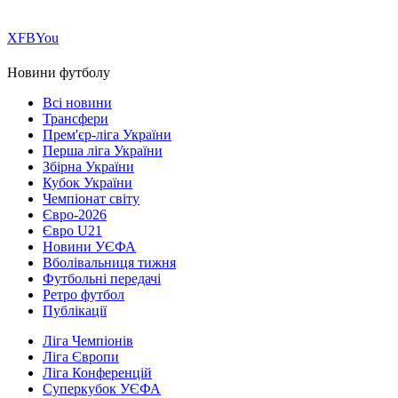
Х
FB
You
Новини футболу
Всі новини
Трансфери
Прем'єр-ліга України
Перша ліга України
Збірна України
Кубок України
Чемпіонат світу
Євро-2026
Євро U21
Новини УЄФА
Вболівальниця тижня
Футбольні передачі
Ретро футбол
Публікації
Ліга Чемпіонів
Ліга Європи
Ліга Конференцій
Суперкубок УЄФА