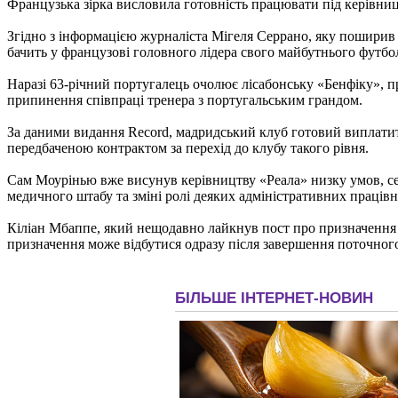
Французька зірка висловила готовність працювати під керівниц
Згідно з інформацією журналіста Мігеля Серрано, яку поширив 
бачить у французові головного лідера свого майбутнього футбо
Наразі 63-річний португалець очолює лісабонську «Бенфіку», п
припинення співпраці тренера з португальським грандом.
За даними видання Record, мадридський клуб готовий виплатити
передбаченою контрактом за перехід до клубу такого рівня.
Сам Моурінью вже висунув керівництву «Реала» низку умов, се
медичного штабу та зміні ролі деяких адміністративних праців
Кіліан Мбаппе, який нещодавно лайкнув пост про призначення «
призначення може відбутися одразу після завершення поточного 