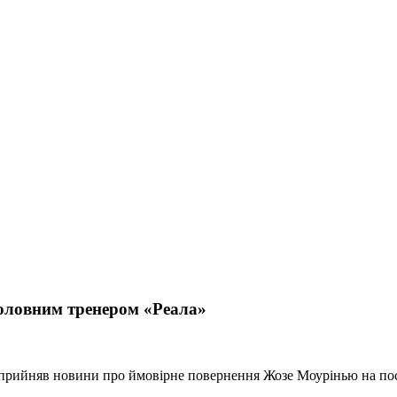
оловним тренером «Реала»
сприйняв новини про ймовірне повернення Жозе Моурінью на по