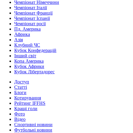
Чемпіонат Німеччини
Чемпіонат Італії
Чемпіонат Франції
Чемпіонат Іспанії
Чемпіонат росії
Пд. Америка
Африка
Азія
Клубний ЧС
Кубок Конфедерацій
Інший світ
Копа Америка
Кубок Африки
Кубок Лібертадорес
Доступ
Статті
Блоги
Котирування
Рейтинг IFFHS
Кращі голи
Фото
Відео
Спортивні новини
Футбольні новини