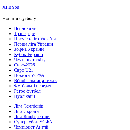
Х
FB
You
Новини футболу
Всі новини
Трансфери
Прем'єр-ліга України
Перша ліга України
Збірна України
Кубок України
Чемпіонат світу
Євро-2026
Євро U21
Новини УЄФА
Вболівальниця тижня
Футбольні передачі
Ретро футбол
Публікації
Ліга Чемпіонів
Ліга Європи
Ліга Конференцій
Суперкубок УЄФА
Чемпіонат Англії