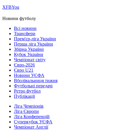
Х
FB
You
Новини футболу
Всі новини
Трансфери
Прем'єр-ліга України
Перша ліга України
Збірна України
Кубок України
Чемпіонат світу
Євро-2026
Євро U21
Новини УЄФА
Вболівальниця тижня
Футбольні передачі
Ретро футбол
Публікації
Ліга Чемпіонів
Ліга Європи
Ліга Конференцій
Суперкубок УЄФА
Чемпіонат Англії