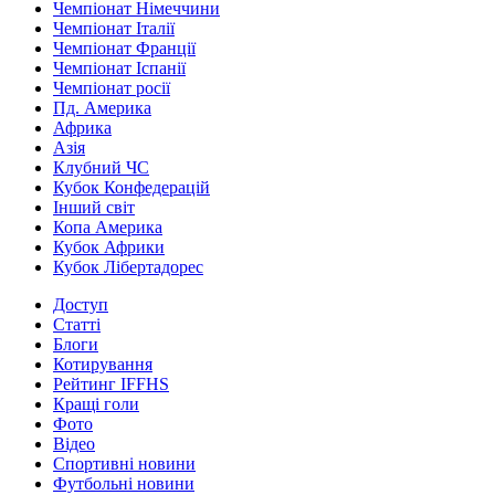
Чемпіонат Німеччини
Чемпіонат Італії
Чемпіонат Франції
Чемпіонат Іспанії
Чемпіонат росії
Пд. Америка
Африка
Азія
Клубний ЧС
Кубок Конфедерацій
Інший світ
Копа Америка
Кубок Африки
Кубок Лібертадорес
Доступ
Статті
Блоги
Котирування
Рейтинг IFFHS
Кращі голи
Фото
Відео
Спортивні новини
Футбольні новини