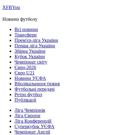
Х
FB
You
Новини футболу
Всі новини
Трансфери
Прем'єр-ліга України
Перша ліга України
Збірна України
Кубок України
Чемпіонат світу
Євро-2026
Євро U21
Новини УЄФА
Вболівальниця тижня
Футбольні передачі
Ретро футбол
Публікації
Ліга Чемпіонів
Ліга Європи
Ліга Конференцій
Суперкубок УЄФА
Чемпіонат Англії