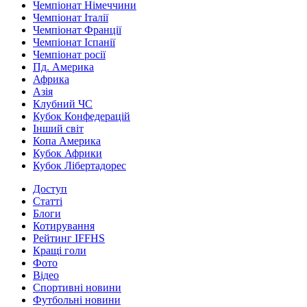
Чемпіонат Німеччини
Чемпіонат Італії
Чемпіонат Франції
Чемпіонат Іспанії
Чемпіонат росії
Пд. Америка
Африка
Азія
Клубний ЧС
Кубок Конфедерацій
Інший світ
Копа Америка
Кубок Африки
Кубок Лібертадорес
Доступ
Статті
Блоги
Котирування
Рейтинг IFFHS
Кращі голи
Фото
Відео
Спортивні новини
Футбольні новини