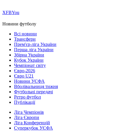
Х
FB
You
Новини футболу
Всі новини
Трансфери
Прем'єр-ліга України
Перша ліга України
Збірна України
Кубок України
Чемпіонат світу
Євро-2026
Євро U21
Новини УЄФА
Вболівальниця тижня
Футбольні передачі
Ретро футбол
Публікації
Ліга Чемпіонів
Ліга Європи
Ліга Конференцій
Суперкубок УЄФА