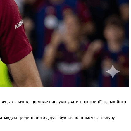
авець зазначив, що може вислуховувати пропозиції, однак його
а завдяки родині: його дідусь був засновником фан-клубу