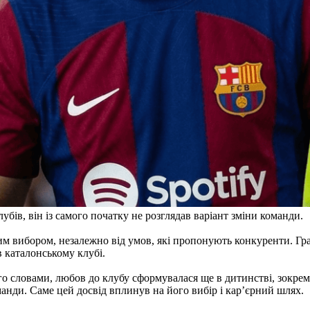
убів, він із самого початку не розглядав варіант зміни команди.
им вибором, незалежно від умов, які пропонують конкуренти. Гр
 каталонському клубі.
го словами, любов до клубу сформувалася ще в дитинстві, зокрем
анди. Саме цей досвід вплинув на його вибір і кар’єрний шлях.