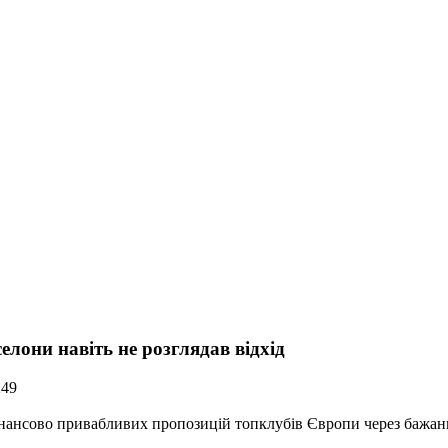
елони навіть не розглядав відхід
249
інансово привабливих пропозицій топклубів Європи через бажанн