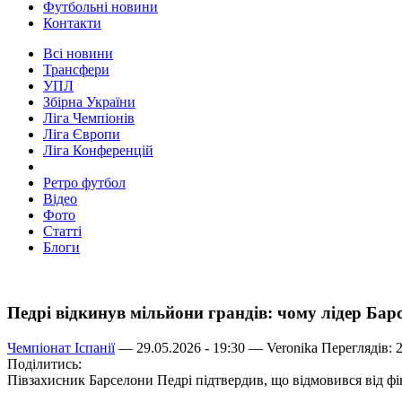
Футбольні новини
Контакти
Всі новини
Трансфери
УПЛ
Збірна України
Ліга Чемпіонів
Ліга Європи
Ліга Конференцій
Ретро футбол
Відео
Фото
Статті
Блоги
Педрі відкинув мільйони грандів: чому лідер Барс
Чемпіонат Іспанії
— 29.05.2026 - 19:30 —
Veronika
Переглядів: 
Поділитись:
Півзахисник Барселони Педрі підтвердив, що відмовився від ф