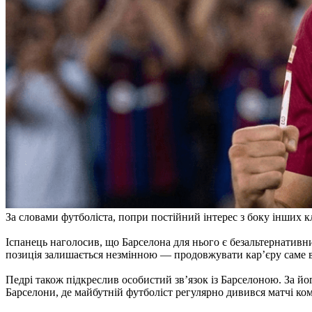
За словами футболіста, попри постійний інтерес з боку інших кл
Іспанець наголосив, що Барселона для нього є безальтернативн
позиція залишається незмінною — продовжувати кар’єру саме в
Педрі також підкреслив особистий зв’язок із Барселоною. За йо
Барселони, де майбутній футболіст регулярно дивився матчі ком