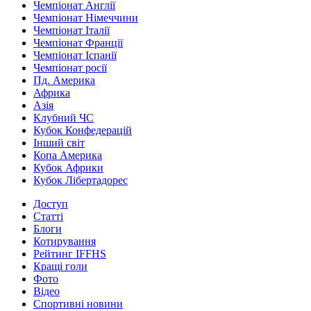
Чемпіонат Англії
Чемпіонат Німеччини
Чемпіонат Італії
Чемпіонат Франції
Чемпіонат Іспанії
Чемпіонат росії
Пд. Америка
Африка
Азія
Клубний ЧС
Кубок Конфедерацій
Інший світ
Копа Америка
Кубок Африки
Кубок Лібертадорес
Доступ
Статті
Блоги
Котирування
Рейтинг IFFHS
Кращі голи
Фото
Відео
Спортивні новини