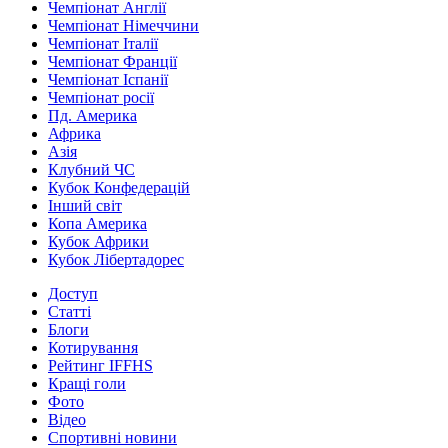
Чемпіонат Англії
Чемпіонат Німеччини
Чемпіонат Італії
Чемпіонат Франції
Чемпіонат Іспанії
Чемпіонат росії
Пд. Америка
Африка
Азія
Клубний ЧС
Кубок Конфедерацій
Інший світ
Копа Америка
Кубок Африки
Кубок Лібертадорес
Доступ
Статті
Блоги
Котирування
Рейтинг IFFHS
Кращі голи
Фото
Відео
Спортивні новини