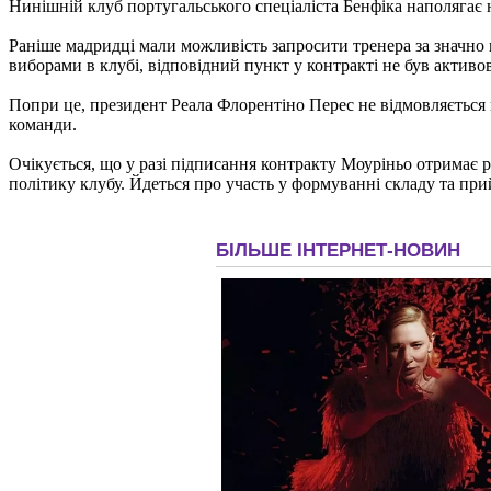
Нинішній клуб португальського спеціаліста Бенфіка наполягає на
Раніше мадридці мали можливість запросити тренера за значно 
виборами в клубі, відповідний пункт у контракті не був активов
Попри це, президент Реала Флорентіно Перес не відмовляється в
команди.
Очікується, що у разі підписання контракту Моуріньо отримає
політику клубу. Йдеться про участь у формуванні складу та пр