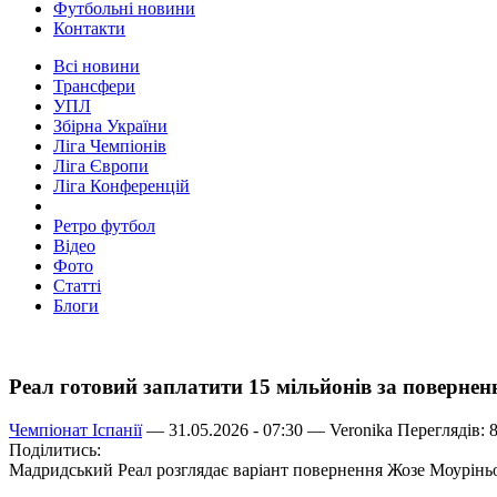
Футбольні новини
Контакти
Всі новини
Трансфери
УПЛ
Збірна України
Ліга Чемпіонів
Ліга Європи
Ліга Конференцій
Ретро футбол
Відео
Фото
Статті
Блоги
Реал готовий заплатити 15 мільйонів за поверне
Чемпіонат Іспанії
— 31.05.2026 - 07:30 —
Veronika
Переглядів: 
Поділитись:
Мадридський Реал розглядає варіант повернення Жозе Моуріньо 