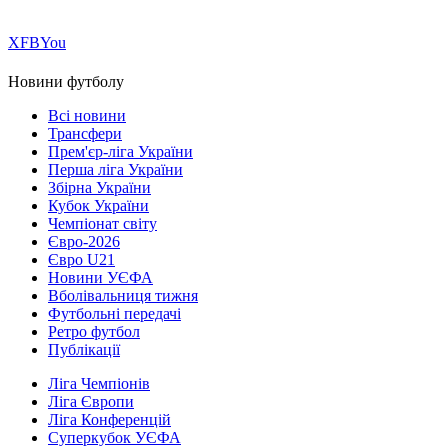
Х
FB
You
Новини футболу
Всі новини
Трансфери
Прем'єр-ліга України
Перша ліга України
Збірна України
Кубок України
Чемпіонат світу
Євро-2026
Євро U21
Новини УЄФА
Вболівальниця тижня
Футбольні передачі
Ретро футбол
Публікації
Ліга Чемпіонів
Ліга Європи
Ліга Конференцій
Суперкубок УЄФА