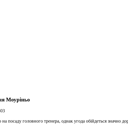
ння Моуріньо
803
на посаду головного тренера, однак угода обійдеться значно дор