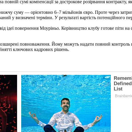
 повній сумі компенсації за дострокове розірвання контракту, як
нижчу суму — орієнтовно 6–7 мільйонів євро. Проте через затри
аний у визначені терміни. У результаті вартість потенційного пе
ід ідеї повернення Моуріньо. Керівництво клубу готове піти на 
 розширені повноваження. Йому можуть надати повний контроль 
ийнятті ключових кадрових рішень.