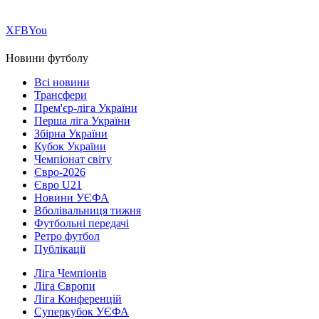
Х
FB
You
Новини футболу
Всі новини
Трансфери
Прем'єр-ліга України
Перша ліга України
Збірна України
Кубок України
Чемпіонат світу
Євро-2026
Євро U21
Новини УЄФА
Вболівальниця тижня
Футбольні передачі
Ретро футбол
Публікації
Ліга Чемпіонів
Ліга Європи
Ліга Конференцій
Суперкубок УЄФА