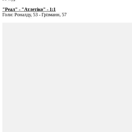
"Реал" - "Атлетіко" - 1:1
Голи: Роналду, 53 - Грізманн, 57