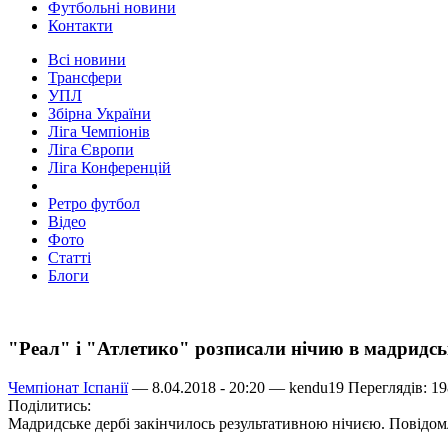
Футбольні новини
Контакти
Всі новини
Трансфери
УПЛ
Збірна України
Ліга Чемпіонів
Ліга Європи
Ліга Конференцій
Ретро футбол
Відео
Фото
Статті
Блоги
"Реал" і "Атлетико" розписали нічию в мадридсь
Чемпіонат Іспанії
— 8.04.2018 - 20:20 —
kendu19
Переглядів: 1
Поділитись:
Мадридське дербі закінчилось результативною нічиєю. Повідом