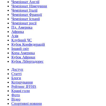
Чемпіонат Англії
Чемпіонат Німеччини
Чемпіонат Італії
Чемпіонат Франції
Чемпіонат Іспанії
Чемпіонат росії
Пд. Америка
Африка
Азія
Клубний ЧС
Кубок Конфедерацій
Інший світ
Копа Америка
Кубок Африки
Кубок Лібертадорес
Доступ
Статті
Блоги
Котирування
Рейтинг IFFHS
Кращі голи
Фото
Відео
Спортивні новини