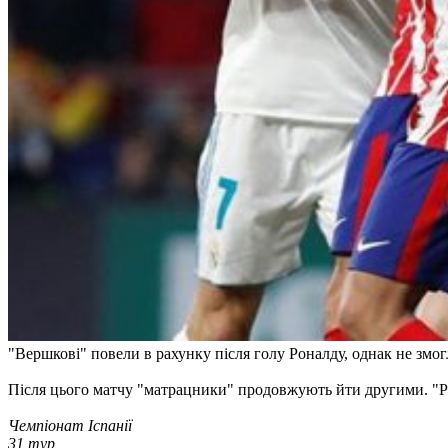
"Вершкові" повели в рахунку після голу Роналду, однак не змо
Після цього матчу "матрацники" продовжують йти другими. "Реал
Чемпіонат Іспанії
31 тур