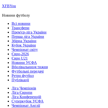
Х
FB
You
Новини футболу
Всі новини
Трансфери
Прем'єр-ліга України
Перша ліга України
Збірна України
Кубок України
Чемпіонат світу
Євро-2026
Євро U21
Новини УЄФА
Вболівальниця тижня
Футбольні передачі
Ретро футбол
Публікації
Ліга Чемпіонів
Ліга Європи
Ліга Конференцій
Суперкубок УЄФА
Чемпіонат Англії