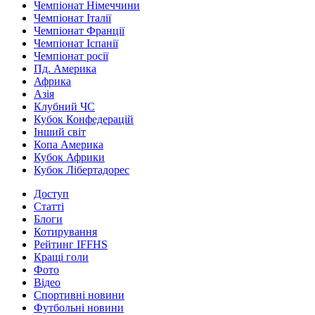
Чемпіонат Німеччини
Чемпіонат Італії
Чемпіонат Франції
Чемпіонат Іспанії
Чемпіонат росії
Пд. Америка
Африка
Азія
Клубний ЧС
Кубок Конфедерацій
Інший світ
Копа Америка
Кубок Африки
Кубок Лібертадорес
Доступ
Статті
Блоги
Котирування
Рейтинг IFFHS
Кращі голи
Фото
Відео
Спортивні новини
Футбольні новини