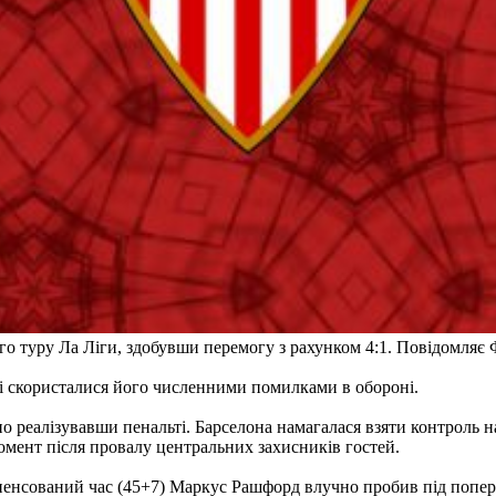
о туру Ла Ліги, здобувши перемогу з рахунком 4:1. Повідомляє 
і скористалися його численними помилками в обороні.
 реалізувавши пенальті. Барселона намагалася взяти контроль на
омент після провалу центральних захисників гостей.
пенсований час (45+7) Маркус Рашфорд влучно пробив під попере