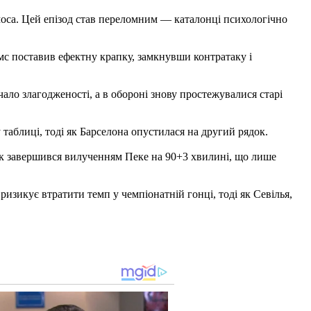
імоса. Цей епізод став переломним — каталонці психологічно
мс поставив ефектну крапку, замкнувши контратаку і
ачало злагодженості, а в обороні знову простежувалися старі
таблиці, тоді як Барселона опустилася на другий рядок.
ок завершився вилученням Пеке на 90+3 хвилині, що лише
изикує втратити темп у чемпіонатній гонці, тоді як Севілья,