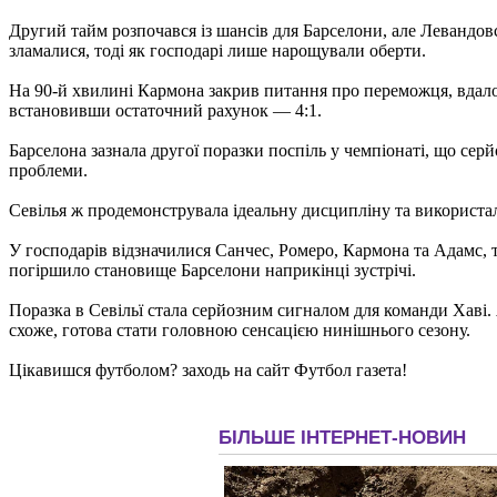
Другий тайм розпочався із шансів для Барселони, але Левандов
зламалися, тоді як господарі лише нарощували оберти.
На 90-й хвилині Кармона закрив питання про переможця, вдало 
встановивши остаточний рахунок — 4:1.
Барселона зазнала другої поразки поспіль у чемпіонаті, що серй
проблеми.
Севілья ж продемонструвала ідеальну дисципліну та використала
У господарів відзначилися Санчес, Ромеро, Кармона та Адамс,
погіршило становище Барселони наприкінці зустрічі.
Поразка в Севільї стала серйозним сигналом для команди Хаві. 
схоже, готова стати головною сенсацією нинішнього сезону.
Цікавишся футболом? заходь на сайт Футбол газета!