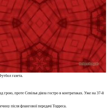
Футбол газета.
д грою, проте Севілья діяла гостро в контратаках. Уже на 37-й
чину після флангової передачі Торреса.