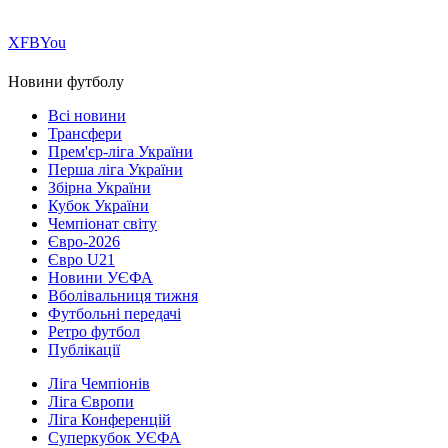
Х
FB
You
Новини футболу
Всі новини
Трансфери
Прем'єр-ліга України
Перша ліга України
Збірна України
Кубок України
Чемпіонат світу
Євро-2026
Євро U21
Новини УЄФА
Вболівальниця тижня
Футбольні передачі
Ретро футбол
Публікації
Ліга Чемпіонів
Ліга Європи
Ліга Конференцій
Суперкубок УЄФА