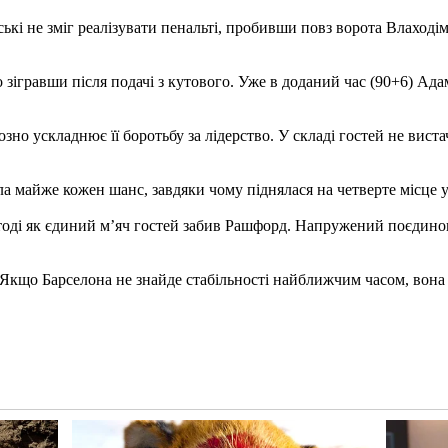
ські не зміг реалізувати пенальті, пробивши повз ворота Влаход
зігравши після подачі з кутового. Уже в доданий час (90+6) Ада
озно ускладнює її боротьбу за лідерство. У складі гостей не вист
 майже кожен шанс, завдяки чому піднялася на четверте місце у 
 тоді як єдиний м’яч гостей забив Рашфорд. Напружений поєдин
Якщо Барселона не знайде стабільності найближчим часом, вона р