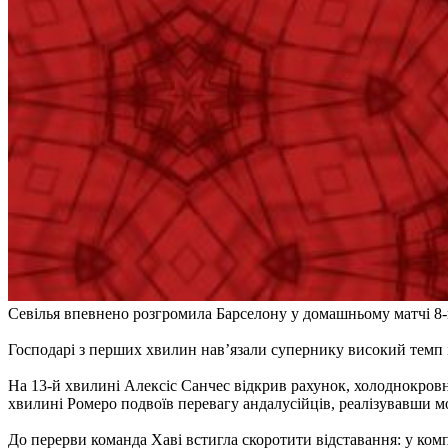
Севілья впевнено розгромила Барселону у домашньому матчі 8-г
Господарі з перших хвилин нав’язали супернику високий темп 
На 13-й хвилині Алексіс Санчес відкрив рахунок, холоднокровно
хвилині Ромеро подвоїв перевагу андалусійців, реалізувавши м
До перерви команда Хаві встигла скоротити відставання: у ком