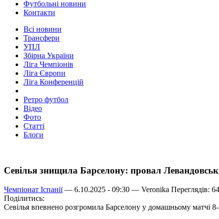
Футбольні новини
Контакти
Всі новини
Трансфери
УПЛ
Збірна України
Ліга Чемпіонів
Ліга Європи
Ліга Конференцій
Ретро футбол
Відео
Фото
Статті
Блоги
Севілья знищила Барселону: провал Левандовські
Чемпіонат Іспанії
— 6.10.2025 - 09:30 —
Veronika
Переглядів: 6
Поділитись:
Севілья впевнено розгромила Барселону у домашньому матчі 8-г