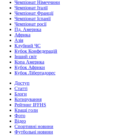
Чемпіонат Німеччини
Чемпіонат Італії
Чемпіонат Франції
Чемпіонат Іспанії
Чемпіонат росії
Пд. Америка
Африка
Азія
Клубний ЧС
Кубок Конфедерацій
Інший світ
Копа Америка
Кубок Африки
Кубок Лібертадорес
Доступ
Статті
Блоги
Котирування
Рейтинг IFFHS
Кращі голи
Фото
Відео
Спортивні новини
Футбольні новини