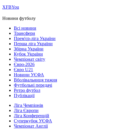
Х
FB
You
Новини футболу
Всі новини
Трансфери
Прем'єр-ліга України
Перша ліга України
Збірна України
Кубок України
Чемпіонат світу
Євро-2026
Євро U21
Новини УЄФА
Вболівальниця тижня
Футбольні передачі
Ретро футбол
Публікації
Ліга Чемпіонів
Ліга Європи
Ліга Конференцій
Суперкубок УЄФА
Чемпіонат Англії