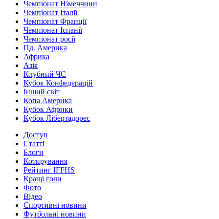
Чемпіонат Німеччини
Чемпіонат Італії
Чемпіонат Франції
Чемпіонат Іспанії
Чемпіонат росії
Пд. Америка
Африка
Азія
Клубний ЧС
Кубок Конфедерацій
Інший світ
Копа Америка
Кубок Африки
Кубок Лібертадорес
Доступ
Статті
Блоги
Котирування
Рейтинг IFFHS
Кращі голи
Фото
Відео
Спортивні новини
Футбольні новини