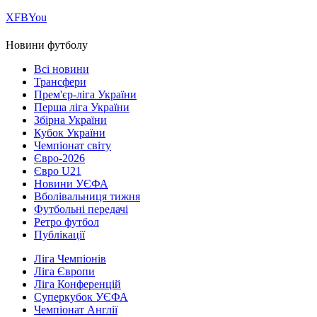
Х
FB
You
Новини футболу
Всі новини
Трансфери
Прем'єр-ліга України
Перша ліга України
Збірна України
Кубок України
Чемпіонат світу
Євро-2026
Євро U21
Новини УЄФА
Вболівальниця тижня
Футбольні передачі
Ретро футбол
Публікації
Ліга Чемпіонів
Ліга Європи
Ліга Конференцій
Суперкубок УЄФА
Чемпіонат Англії