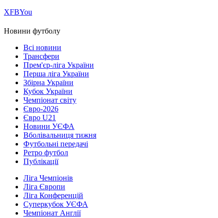
Х
FB
You
Новини футболу
Всі новини
Трансфери
Прем'єр-ліга України
Перша ліга України
Збірна України
Кубок України
Чемпіонат світу
Євро-2026
Євро U21
Новини УЄФА
Вболівальниця тижня
Футбольні передачі
Ретро футбол
Публікації
Ліга Чемпіонів
Ліга Європи
Ліга Конференцій
Суперкубок УЄФА
Чемпіонат Англії