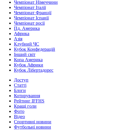
Чемпіонат Німеччини
Чемпіонат Італії
Чемпіонат Франції
Чемпіонат Іспанії
Чемпіонат росії
Пд. Америка
Африка
Азія
Клубний ЧС
Кубок Конфедерацій
Інший світ
Копа Америка
Кубок Африки
Кубок Лібертадорес
Доступ
Статті
Блоги
Котирування
Рейтинг IFFHS
Кращі голи
Фото
Відео
Спортивні новини
Футбольні новини