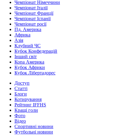
Чемпіонат Німеччини
Чемпіонат Італії
Чемпіонат Франції
Чемпіонат Іспанії
Чемпіонат росії
Пд. Америка
Африка
Азія
Клубний ЧС
Кубок Конфедерацій
Інший світ
Копа Америка
Кубок Африки
Кубок Лібертадорес
Доступ
Статті
Блоги
Котирування
Рейтинг IFFHS
Кращі голи
Фото
Відео
Спортивні новини
Футбольні новини