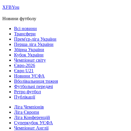
Х
FB
You
Новини футболу
Всі новини
Трансфери
Прем'єр-ліга України
Перша ліга України
Збірна України
Кубок України
Чемпіонат світу
Євро-2026
Євро U21
Новини УЄФА
Вболівальниця тижня
Футбольні передачі
Ретро футбол
Публікації
Ліга Чемпіонів
Ліга Європи
Ліга Конференцій
Суперкубок УЄФА
Чемпіонат Англії