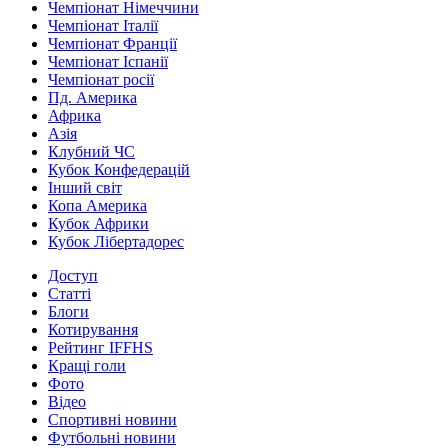
Чемпіонат Німеччини
Чемпіонат Італії
Чемпіонат Франції
Чемпіонат Іспанії
Чемпіонат росії
Пд. Америка
Африка
Азія
Клубний ЧС
Кубок Конфедерацій
Інший світ
Копа Америка
Кубок Африки
Кубок Лібертадорес
Доступ
Статті
Блоги
Котирування
Рейтинг IFFHS
Кращі голи
Фото
Відео
Спортивні новини
Футбольні новини