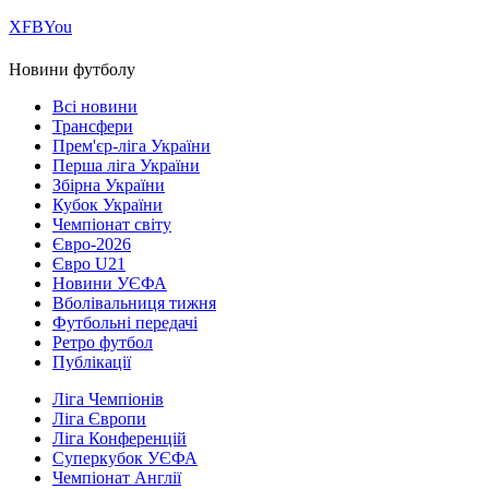
Х
FB
You
Новини футболу
Всі новини
Трансфери
Прем'єр-ліга України
Перша ліга України
Збірна України
Кубок України
Чемпіонат світу
Євро-2026
Євро U21
Новини УЄФА
Вболівальниця тижня
Футбольні передачі
Ретро футбол
Публікації
Ліга Чемпіонів
Ліга Європи
Ліга Конференцій
Суперкубок УЄФА
Чемпіонат Англії