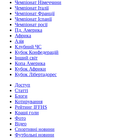
Чемпіонат Німеччини
Чемпіонат Італії
Чемпіонат Франції
Чемпіонат Іспанії
Чемпіонат росії
Пд. Америка
Африка
Азія
Клубний ЧС
Кубок Конфедерацій
Інший світ
Копа Америка
Кубок Африки
Кубок Лібертадорес
Доступ
Статті
Блоги
Котирування
Рейтинг IFFHS
Кращі голи
Фото
Відео
Спортивні новини
Футбольні новини