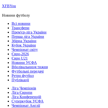
Х
FB
You
Новини футболу
Всі новини
Трансфери
Прем'єр-ліга України
Перша ліга України
Збірна України
Кубок України
Чемпіонат світу
Євро-2026
Євро U21
Новини УЄФА
Вболівальниця тижня
Футбольні передачі
Ретро футбол
Публікації
Ліга Чемпіонів
Ліга Європи
Ліга Конференцій
Суперкубок УЄФА
Чемпіонат Англії