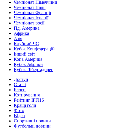
Чемпіонат Німеччини
Чемпіонат Італії
Чемпіонат Франції
Чемпіонат Іспанії
Чемпіонат росії
Пд. Америка
Африка
Азія
Клубний ЧС
Кубок Конфедерацій
Інший світ
Копа Америка
Кубок Африки
Кубок Лібертадорес
Доступ
Статті
Блоги
Котирування
Рейтинг IFFHS
Кращі голи
Фото
Відео
Спортивні новини
Футбольні новини