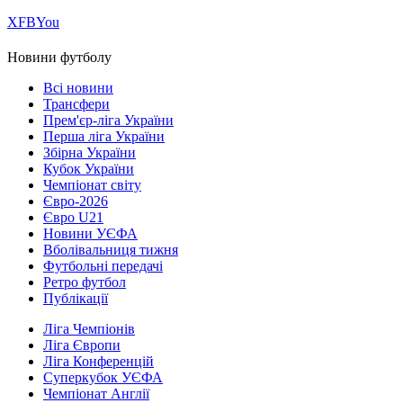
Х
FB
You
Новини футболу
Всі новини
Трансфери
Прем'єр-ліга України
Перша ліга України
Збірна України
Кубок України
Чемпіонат світу
Євро-2026
Євро U21
Новини УЄФА
Вболівальниця тижня
Футбольні передачі
Ретро футбол
Публікації
Ліга Чемпіонів
Ліга Європи
Ліга Конференцій
Суперкубок УЄФА
Чемпіонат Англії