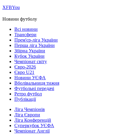
Х
FB
You
Новини футболу
Всі новини
Трансфери
Прем'єр-ліга України
Перша ліга України
Збірна України
Кубок України
Чемпіонат світу
Євро-2026
Євро U21
Новини УЄФА
Вболівальниця тижня
Футбольні передачі
Ретро футбол
Публікації
Ліга Чемпіонів
Ліга Європи
Ліга Конференцій
Суперкубок УЄФА
Чемпіонат Англії