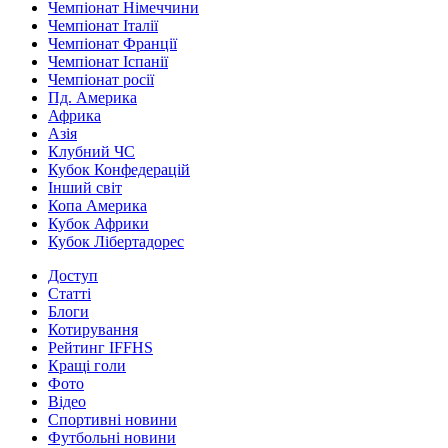
Чемпіонат Німеччини
Чемпіонат Італії
Чемпіонат Франції
Чемпіонат Іспанії
Чемпіонат росії
Пд. Америка
Африка
Азія
Клубний ЧС
Кубок Конфедерацій
Інший світ
Копа Америка
Кубок Африки
Кубок Лібертадорес
Доступ
Статті
Блоги
Котирування
Рейтинг IFFHS
Кращі голи
Фото
Відео
Спортивні новини
Футбольні новини