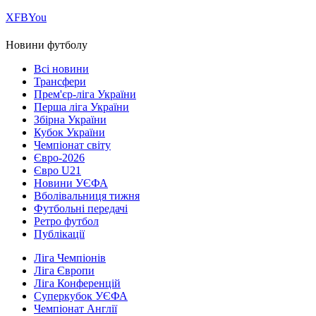
Х
FB
You
Новини футболу
Всі новини
Трансфери
Прем'єр-ліга України
Перша ліга України
Збірна України
Кубок України
Чемпіонат світу
Євро-2026
Євро U21
Новини УЄФА
Вболівальниця тижня
Футбольні передачі
Ретро футбол
Публікації
Ліга Чемпіонів
Ліга Європи
Ліга Конференцій
Суперкубок УЄФА
Чемпіонат Англії