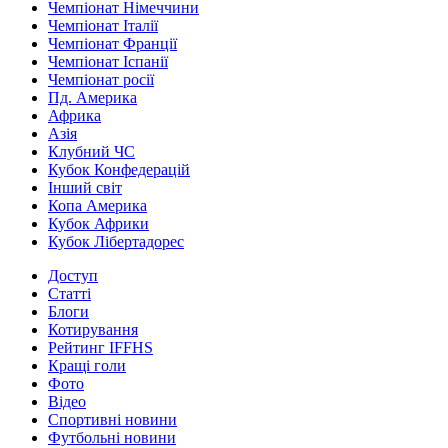
Чемпіонат Німеччини
Чемпіонат Італії
Чемпіонат Франції
Чемпіонат Іспанії
Чемпіонат росії
Пд. Америка
Африка
Азія
Клубний ЧС
Кубок Конфедерацій
Інший світ
Копа Америка
Кубок Африки
Кубок Лібертадорес
Доступ
Статті
Блоги
Котирування
Рейтинг IFFHS
Кращі голи
Фото
Відео
Спортивні новини
Футбольні новини