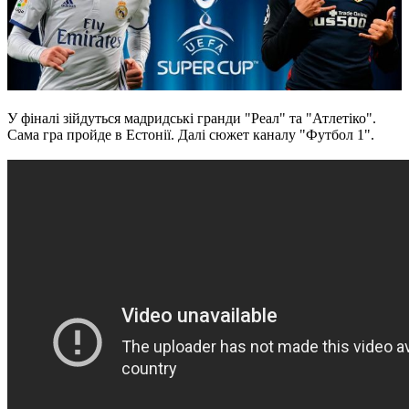
У фіналі зійдуться мадридські гранди "Реал" та "Атлетіко".
Сама гра пройде в Естонії. Далі сюжет каналу "Футбол 1".