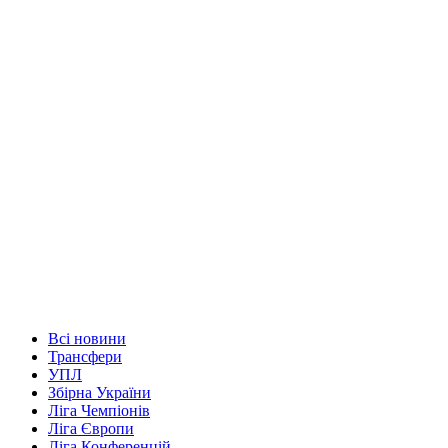
Всі новини
Трансфери
УПЛ
Збірна України
Ліга Чемпіонів
Ліга Європи
Ліга Конференцій