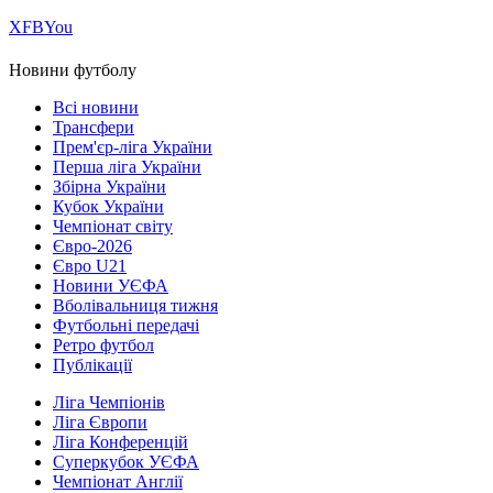
Х
FB
You
Новини футболу
Всі новини
Трансфери
Прем'єр-ліга України
Перша ліга України
Збірна України
Кубок України
Чемпіонат світу
Євро-2026
Євро U21
Новини УЄФА
Вболівальниця тижня
Футбольні передачі
Ретро футбол
Публікації
Ліга Чемпіонів
Ліга Європи
Ліга Конференцій
Суперкубок УЄФА
Чемпіонат Англії