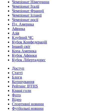
Чемпіонат Німеччини
Чемпіонат Італії
Чемпіонат Франції
Чемпіонат Іспанії
Чемпіонат росії
Пд. Америка
Африка
Азія
Клубний ЧС
Кубок Конфедерацій
Інший світ
Копа Америка
Кубок Африки
Кубок Лібертадорес
Доступ
Статті
Блоги
Котирування
Рейтинг IFFHS
Кращі голи
Фото
Відео
Спортивні новини
Футбольні новини