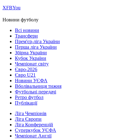
Х
FB
You
Новини футболу
Всі новини
Трансфери
Прем'єр-ліга України
Перша ліга України
Збірна України
Кубок України
Чемпіонат світу
Євро-2026
Євро U21
Новини УЄФА
Вболівальниця тижня
Футбольні передачі
Ретро футбол
Публікації
Ліга Чемпіонів
Ліга Європи
Ліга Конференцій
Суперкубок УЄФА
Чемпіонат Англії