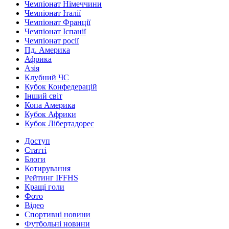
Чемпіонат Німеччини
Чемпіонат Італії
Чемпіонат Франції
Чемпіонат Іспанії
Чемпіонат росії
Пд. Америка
Африка
Азія
Клубний ЧС
Кубок Конфедерацій
Інший світ
Копа Америка
Кубок Африки
Кубок Лібертадорес
Доступ
Статті
Блоги
Котирування
Рейтинг IFFHS
Кращі голи
Фото
Відео
Спортивні новини
Футбольні новини