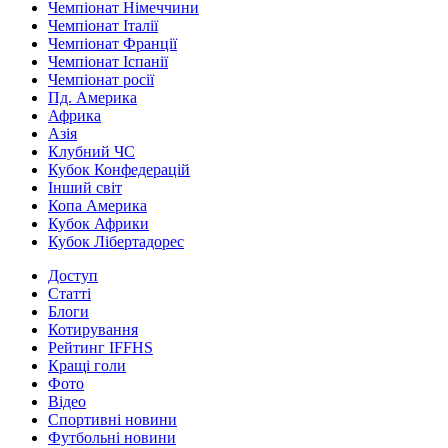
Чемпіонат Німеччини
Чемпіонат Італії
Чемпіонат Франції
Чемпіонат Іспанії
Чемпіонат росії
Пд. Америка
Африка
Азія
Клубний ЧС
Кубок Конфедерацій
Інший світ
Копа Америка
Кубок Африки
Кубок Лібертадорес
Доступ
Статті
Блоги
Котирування
Рейтинг IFFHS
Кращі голи
Фото
Відео
Спортивні новини
Футбольні новини