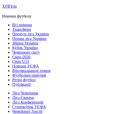
Х
FB
You
Новини футболу
Всі новини
Трансфери
Прем'єр-ліга України
Перша ліга України
Збірна України
Кубок України
Чемпіонат світу
Євро-2026
Євро U21
Новини УЄФА
Вболівальниця тижня
Футбольні передачі
Ретро футбол
Публікації
Ліга Чемпіонів
Ліга Європи
Ліга Конференцій
Суперкубок УЄФА
Чемпіонат Англії