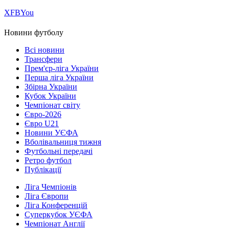
Х
FB
You
Новини футболу
Всі новини
Трансфери
Прем'єр-ліга України
Перша ліга України
Збірна України
Кубок України
Чемпіонат світу
Євро-2026
Євро U21
Новини УЄФА
Вболівальниця тижня
Футбольні передачі
Ретро футбол
Публікації
Ліга Чемпіонів
Ліга Європи
Ліга Конференцій
Суперкубок УЄФА
Чемпіонат Англії