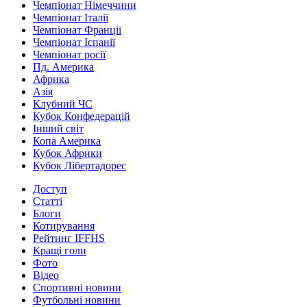
Чемпіонат Німеччини
Чемпіонат Італії
Чемпіонат Франції
Чемпіонат Іспанії
Чемпіонат росії
Пд. Америка
Африка
Азія
Клубний ЧС
Кубок Конфедерацій
Інший світ
Копа Америка
Кубок Африки
Кубок Лібертадорес
Доступ
Статті
Блоги
Котирування
Рейтинг IFFHS
Кращі голи
Фото
Відео
Спортивні новини
Футбольні новини