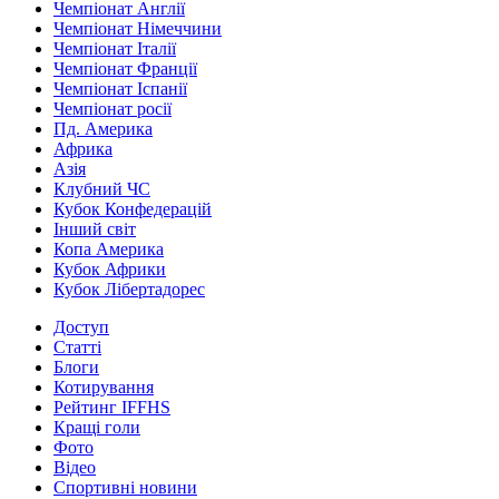
Чемпіонат Англії
Чемпіонат Німеччини
Чемпіонат Італії
Чемпіонат Франції
Чемпіонат Іспанії
Чемпіонат росії
Пд. Америка
Африка
Азія
Клубний ЧС
Кубок Конфедерацій
Інший світ
Копа Америка
Кубок Африки
Кубок Лібертадорес
Доступ
Статті
Блоги
Котирування
Рейтинг IFFHS
Кращі голи
Фото
Відео
Спортивні новини