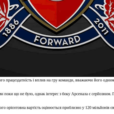
го працездатність і вплив на гру команди, вважаючи його одним
 поки що не було, однак інтерес з боку Арсенала є серйозним. 
ого орієнтовна вартість оцінюється приблизно у 120 мільйонів єв