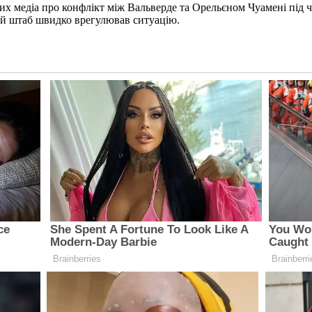
ких медіа про конфлікт між Вальверде та Орельєном Чуамені під
кий штаб швидко врегулював ситуацію.