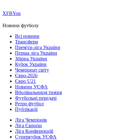
Х
FB
You
Новини футболу
Всі новини
Трансфери
Прем'єр-ліга України
Перша ліга України
Збірна України
Кубок України
Чемпіонат світу
Євро-2026
Євро U21
Новини УЄФА
Вболівальниця тижня
Футбольні передачі
Ретро футбол
Публікації
Ліга Чемпіонів
Ліга Європи
Ліга Конференцій
Суперкубок УЄФА