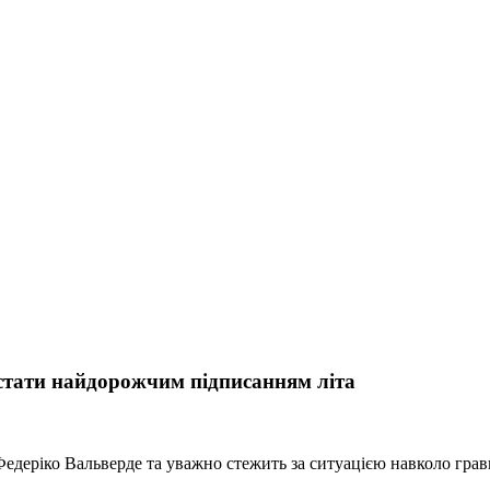
стати найдорожчим підписанням літа
едеріко Вальверде та уважно стежить за ситуацією навколо грав