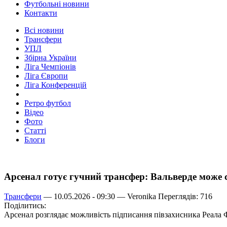
Футбольні новини
Контакти
Всі новини
Трансфери
УПЛ
Збірна України
Ліга Чемпіонів
Ліга Європи
Ліга Конференцій
Ретро футбол
Відео
Фото
Статті
Блоги
Арсенал готує гучний трансфер: Вальверде може 
Трансфери
— 10.05.2026 - 09:30 —
Veronika
Переглядів: 716
Поділитись:
Арсенал розглядає можливість підписання півзахисника Реала Ф