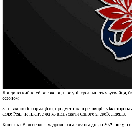
Лондонський клуб високо оцінює універсальність уругвайця, йо
сезоном.
За наявною інформацією, предметних переговорів між сторонами
адже Реал не планує легко відпускати одного зі своїх лідерів.
Контракт Вальверде з мадридським клубом діє до 2029 року, а й