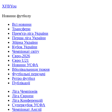
Х
FB
You
Новини футболу
Всі новини
Трансфери
Прем'єр-ліга України
Перша ліга України
Збірна України
Кубок України
Чемпіонат світу
Євро-2026
Євро U21
Новини УЄФА
Вболівальниця тижня
Футбольні передачі
Ретро футбол
Публікації
Ліга Чемпіонів
Ліга Європи
Ліга Конференцій
Суперкубок УЄФА
Чемпіонат Англії