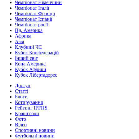
Чемпіонат Німеччини
Чемпіонат Італії
Чемпіонат Франції
Чемпіонат Іспанії
Чемпіонат росії
Пд. Америка
Африка
Азія
Клубний ЧС
Кубок Конфедерацій
Інший світ
Копа Америка
Кубок Африки
Кубок Лібертадорес
Доступ
Статті
Блоги
Котирування
Рейтинг IFFHS
Кращі голи
Фото
Відео
Спортивні новини
Футбольні новини