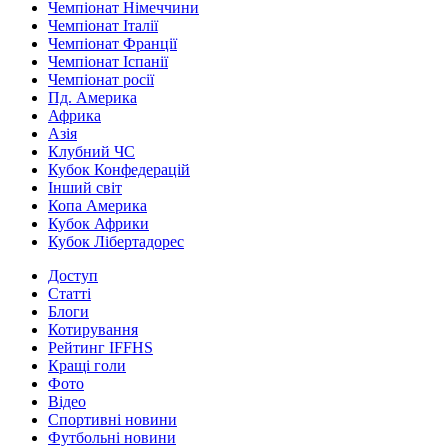
Чемпіонат Німеччини
Чемпіонат Італії
Чемпіонат Франції
Чемпіонат Іспанії
Чемпіонат росії
Пд. Америка
Африка
Азія
Клубний ЧС
Кубок Конфедерацій
Інший світ
Копа Америка
Кубок Африки
Кубок Лібертадорес
Доступ
Статті
Блоги
Котирування
Рейтинг IFFHS
Кращі голи
Фото
Відео
Спортивні новини
Футбольні новини