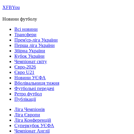
Х
FB
You
Новини футболу
Всі новини
Трансфери
Прем'єр-ліга України
Перша ліга України
Збірна України
Кубок України
Чемпіонат світу
Євро-2026
Євро U21
Новини УЄФА
Вболівальниця тижня
Футбольні передачі
Ретро футбол
Публікації
Ліга Чемпіонів
Ліга Європи
Ліга Конференцій
Суперкубок УЄФА
Чемпіонат Англії