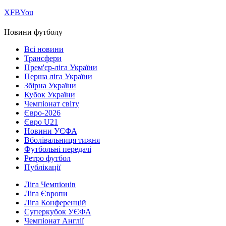
Х
FB
You
Новини футболу
Всі новини
Трансфери
Прем'єр-ліга України
Перша ліга України
Збірна України
Кубок України
Чемпіонат світу
Євро-2026
Євро U21
Новини УЄФА
Вболівальниця тижня
Футбольні передачі
Ретро футбол
Публікації
Ліга Чемпіонів
Ліга Європи
Ліга Конференцій
Суперкубок УЄФА
Чемпіонат Англії