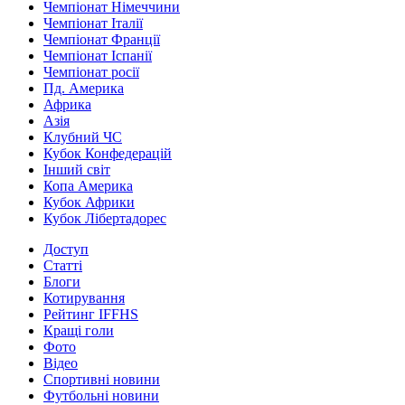
Чемпіонат Німеччини
Чемпіонат Італії
Чемпіонат Франції
Чемпіонат Іспанії
Чемпіонат росії
Пд. Америка
Африка
Азія
Клубний ЧС
Кубок Конфедерацій
Інший світ
Копа Америка
Кубок Африки
Кубок Лібертадорес
Доступ
Статті
Блоги
Котирування
Рейтинг IFFHS
Кращі голи
Фото
Відео
Спортивні новини
Футбольні новини