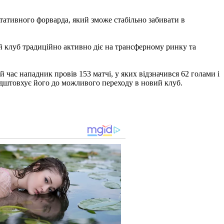
ьтативного форварда, який зможе стабільно забивати в
ий клуб традиційно активно діє на трансферному ринку та
 час нападник провів 153 матчі, у яких відзначився 62 голами і
підштовхує його до можливого переходу в новий клуб.