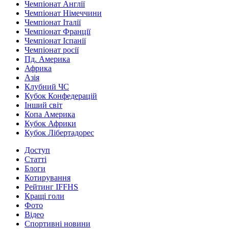
Чемпіонат Англії
Чемпіонат Німеччини
Чемпіонат Італії
Чемпіонат Франції
Чемпіонат Іспанії
Чемпіонат росії
Пд. Америка
Африка
Азія
Клубний ЧС
Кубок Конфедерацій
Інший світ
Копа Америка
Кубок Африки
Кубок Лібертадорес
Доступ
Статті
Блоги
Котирування
Рейтинг IFFHS
Кращі голи
Фото
Відео
Спортивні новини