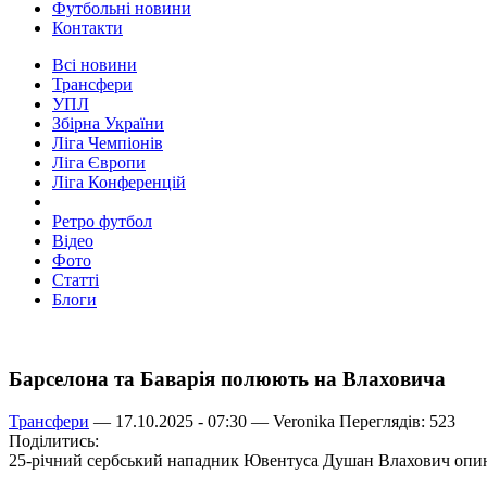
Футбольні новини
Контакти
Всі новини
Трансфери
УПЛ
Збірна України
Ліга Чемпіонів
Ліга Європи
Ліга Конференцій
Ретро футбол
Відео
Фото
Статті
Блоги
Барселона та Баварія полюють на Влаховича
Трансфери
— 17.10.2025 - 07:30 —
Veronika
Переглядів: 523
Поділитись:
25-річний сербський нападник Ювентуса Душан Влахович опинив