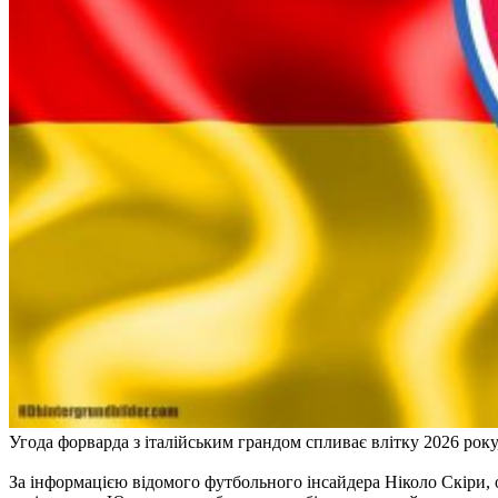
Угода форварда з італійським грандом спливає влітку 2026 року
За інформацією відомого футбольного інсайдера Ніколо Скіри, 