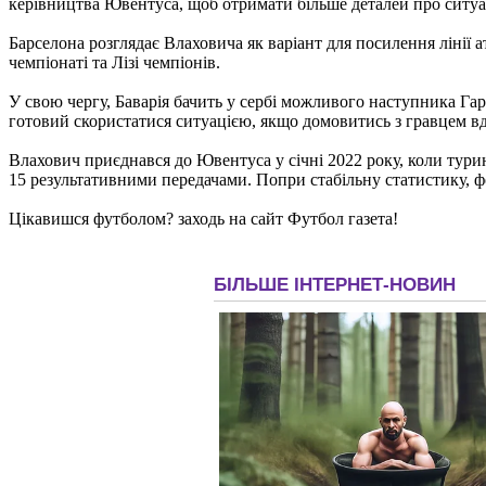
керівництва Ювентуса, щоб отримати більше деталей про ситуац
Барселона розглядає Влаховича як варіант для посилення лінії 
чемпіонаті та Лізі чемпіонів.
У свою чергу, Баварія бачить у сербі можливого наступника Гар
готовий скористатися ситуацією, якщо домовитись з гравцем вд
Влахович приєднався до Ювентуса у січні 2022 року, коли туринц
15 результативними передачами. Попри стабільну статистику, ф
Цікавишся футболом? заходь на сайт Футбол газета!