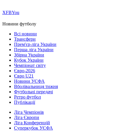
Х
FB
You
Новини футболу
Всі новини
Трансфери
Прем'єр-ліга України
Перша ліга України
Збірна України
Кубок України
Чемпіонат світу
Євро-2026
Євро U21
Новини УЄФА
Вболівальниця тижня
Футбольні передачі
Ретро футбол
Публікації
Ліга Чемпіонів
Ліга Європи
Ліга Конференцій
Суперкубок УЄФА