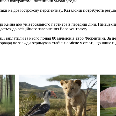
ію з контрактом і потенційні умови угоди.
атаки на довгострокову перспективу. Каталонці потребують резул
рі Кейна або універсального партнера в передній лінії. Німецьк
асться до офіційного завершення його контракту.
і заплатили за нього понад 80 мільйонів євро Фіорентині. За цей
орвард не завжди отримував стабільне місце у старті, що лише 