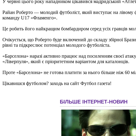
У червні цього року нападником цікавився мадридський «Атлеті
Райан Роберто — молодий футболіст, який виступає на лівому фл
команду U17 «Фламенго».
Це робить його найкращим бомбардиром серед усіх гравців моло
Очікується, що Роберто буде включений до складу збірної Бразил
рівні та підкреслює потенціал молодого футболіста.
«Барселона» наразі активно працює над посиленням своєї атакув
«Ліверпуля», який є пріоритетним варіантом для каталонців.
Проте «Барселона» не готова платити за нього більше ніж 60 міл
Цікавишся футболом? заходь на сайт Футбол газета!