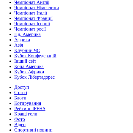
Чемпіонат Англії
Чемпіонат Німеччини
Чемпіонат Італії
Чемпіонат Франції
Чемпіонат Іспанії
Чемпіонат росії
Пд. Америка
Африка
Азія
Клубний ЧС
Кубок Конфедерацій
Інший світ
Копа Америка
Кубок Африки
Кубок Лібертадорес
Доступ
Статті
Блоги
Котирування
Рейтинг IFFHS
Кращі голи
Фото
Відео
Спортивні новини