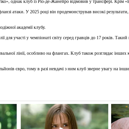
ко», однак клуб із Ріо-де-Жанейро відмовив у трансфері. Крім «
анзі атаки. У 2025 році він продемонстрував високі результати,
діжної академії клубу.
ії для участі у чемпіонаті світу серед гравців до 17 років. Так
альної лінії, особливо на флангах. Клуб також розглядає інших к
ьйонів євро, тому в разі невдачі з ним клуб зверне увагу на інш