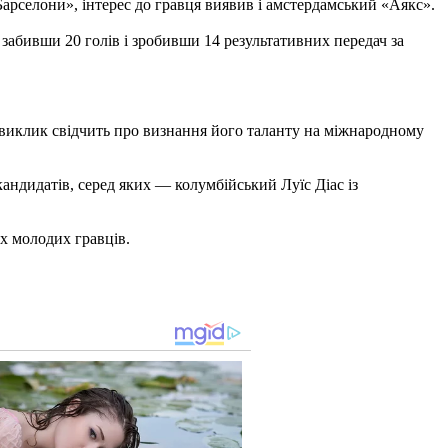
Барселони», інтерес до гравця виявив і амстердамський «Аякс».
 забивши 20 голів і зробивши 14 результативних передач за
ий виклик свідчить про визнання його таланту на міжнародному
андидатів, серед яких — колумбійський Луїс Діас із
их молодих гравців.