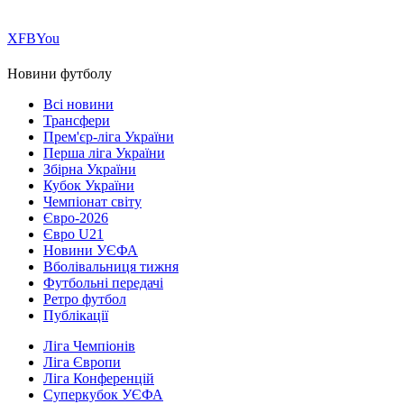
Х
FB
You
Новини футболу
Всі новини
Трансфери
Прем'єр-ліга України
Перша ліга України
Збірна України
Кубок України
Чемпіонат світу
Євро-2026
Євро U21
Новини УЄФА
Вболівальниця тижня
Футбольні передачі
Ретро футбол
Публікації
Ліга Чемпіонів
Ліга Європи
Ліга Конференцій
Суперкубок УЄФА