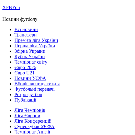
Х
FB
You
Новини футболу
Всі новини
Трансфери
Прем'єр-ліга України
Перша ліга України
Збірна України
Кубок України
Чемпіонат світу
Євро-2026
Євро U21
Новини УЄФА
Вболівальниця тижня
Футбольні передачі
Ретро футбол
Публікації
Ліга Чемпіонів
Ліга Європи
Ліга Конференцій
Суперкубок УЄФА
Чемпіонат Англії