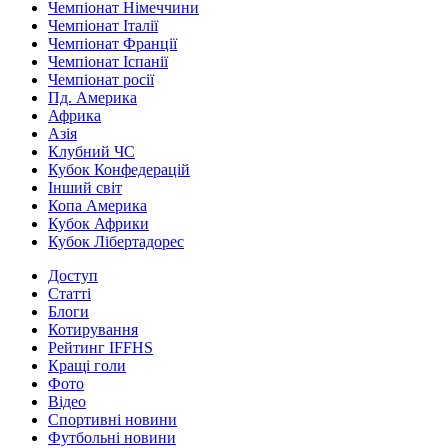
Чемпіонат Німеччини
Чемпіонат Італії
Чемпіонат Франції
Чемпіонат Іспанії
Чемпіонат росії
Пд. Америка
Африка
Азія
Клубний ЧС
Кубок Конфедерацій
Інший світ
Копа Америка
Кубок Африки
Кубок Лібертадорес
Доступ
Статті
Блоги
Котирування
Рейтинг IFFHS
Кращі голи
Фото
Відео
Спортивні новини
Футбольні новини