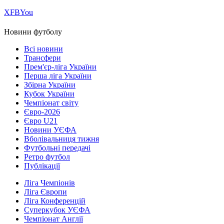
Х
FB
You
Новини футболу
Всі новини
Трансфери
Прем'єр-ліга України
Перша ліга України
Збірна України
Кубок України
Чемпіонат світу
Євро-2026
Євро U21
Новини УЄФА
Вболівальниця тижня
Футбольні передачі
Ретро футбол
Публікації
Ліга Чемпіонів
Ліга Європи
Ліга Конференцій
Суперкубок УЄФА
Чемпіонат Англії