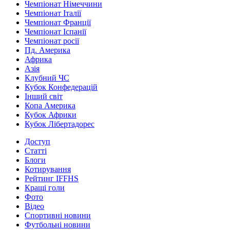
Чемпіонат Німеччини
Чемпіонат Італії
Чемпіонат Франції
Чемпіонат Іспанії
Чемпіонат росії
Пд. Америка
Африка
Азія
Клубний ЧС
Кубок Конфедерацій
Інший світ
Копа Америка
Кубок Африки
Кубок Лібертадорес
Доступ
Статті
Блоги
Котирування
Рейтинг IFFHS
Кращі голи
Фото
Відео
Спортивні новини
Футбольні новини