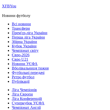
Х
FB
You
Новини футболу
Всі новини
Трансфери
Прем'єр-ліга України
Перша ліга України
Збірна України
Кубок України
Чемпіонат світу
Євро-2026
Євро U21
Новини УЄФА
Вболівальниця тижня
Футбольні передачі
Ретро футбол
Публікації
Ліга Чемпіонів
Ліга Європи
Ліга Конференцій
Суперкубок УЄФА
Чемпіонат Англії