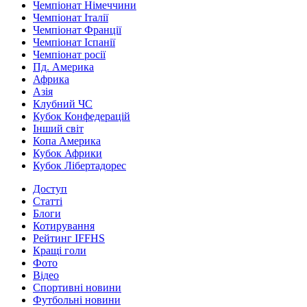
Чемпіонат Німеччини
Чемпіонат Італії
Чемпіонат Франції
Чемпіонат Іспанії
Чемпіонат росії
Пд. Америка
Африка
Азія
Клубний ЧС
Кубок Конфедерацій
Інший світ
Копа Америка
Кубок Африки
Кубок Лібертадорес
Доступ
Статті
Блоги
Котирування
Рейтинг IFFHS
Кращі голи
Фото
Відео
Спортивні новини
Футбольні новини