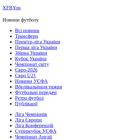
Х
FB
You
Новини футболу
Всі новини
Трансфери
Прем'єр-ліга України
Перша ліга України
Збірна України
Кубок України
Чемпіонат світу
Євро-2026
Євро U21
Новини УЄФА
Вболівальниця тижня
Футбольні передачі
Ретро футбол
Публікації
Ліга Чемпіонів
Ліга Європи
Ліга Конференцій
Суперкубок УЄФА
Чемпіонат Англії