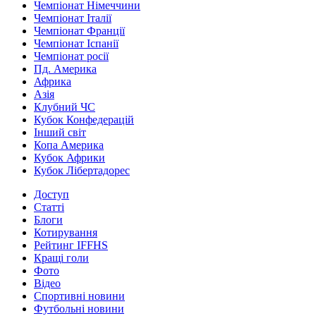
Чемпіонат Німеччини
Чемпіонат Італії
Чемпіонат Франції
Чемпіонат Іспанії
Чемпіонат росії
Пд. Америка
Африка
Азія
Клубний ЧС
Кубок Конфедерацій
Інший світ
Копа Америка
Кубок Африки
Кубок Лібертадорес
Доступ
Статті
Блоги
Котирування
Рейтинг IFFHS
Кращі голи
Фото
Відео
Спортивні новини
Футбольні новини