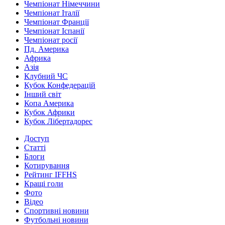
Чемпіонат Німеччини
Чемпіонат Італії
Чемпіонат Франції
Чемпіонат Іспанії
Чемпіонат росії
Пд. Америка
Африка
Азія
Клубний ЧС
Кубок Конфедерацій
Інший світ
Копа Америка
Кубок Африки
Кубок Лібертадорес
Доступ
Статті
Блоги
Котирування
Рейтинг IFFHS
Кращі голи
Фото
Відео
Спортивні новини
Футбольні новини