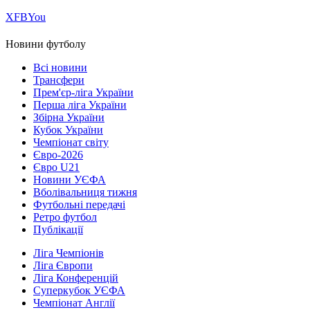
Х
FB
You
Новини футболу
Всі новини
Трансфери
Прем'єр-ліга України
Перша ліга України
Збірна України
Кубок України
Чемпіонат світу
Євро-2026
Євро U21
Новини УЄФА
Вболівальниця тижня
Футбольні передачі
Ретро футбол
Публікації
Ліга Чемпіонів
Ліга Європи
Ліга Конференцій
Суперкубок УЄФА
Чемпіонат Англії