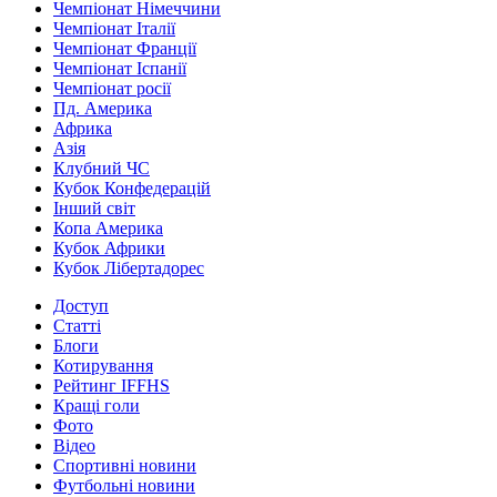
Чемпіонат Німеччини
Чемпіонат Італії
Чемпіонат Франції
Чемпіонат Іспанії
Чемпіонат росії
Пд. Америка
Африка
Азія
Клубний ЧС
Кубок Конфедерацій
Інший світ
Копа Америка
Кубок Африки
Кубок Лібертадорес
Доступ
Статті
Блоги
Котирування
Рейтинг IFFHS
Кращі голи
Фото
Відео
Спортивні новини
Футбольні новини