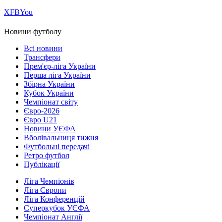
Х
FB
You
Новини футболу
Всі новини
Трансфери
Прем'єр-ліга України
Перша ліга України
Збірна України
Кубок України
Чемпіонат світу
Євро-2026
Євро U21
Новини УЄФА
Вболівальниця тижня
Футбольні передачі
Ретро футбол
Публікації
Ліга Чемпіонів
Ліга Європи
Ліга Конференцій
Суперкубок УЄФА
Чемпіонат Англії