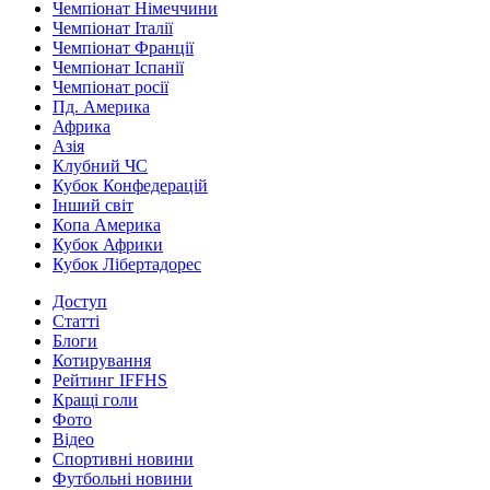
Чемпіонат Німеччини
Чемпіонат Італії
Чемпіонат Франції
Чемпіонат Іспанії
Чемпіонат росії
Пд. Америка
Африка
Азія
Клубний ЧС
Кубок Конфедерацій
Інший світ
Копа Америка
Кубок Африки
Кубок Лібертадорес
Доступ
Статті
Блоги
Котирування
Рейтинг IFFHS
Кращі голи
Фото
Відео
Спортивні новини
Футбольні новини