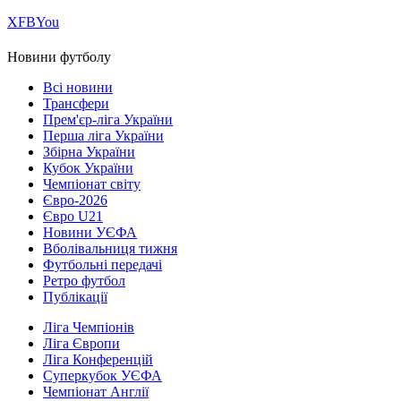
Х
FB
You
Новини футболу
Всі новини
Трансфери
Прем'єр-ліга України
Перша ліга України
Збірна України
Кубок України
Чемпіонат світу
Євро-2026
Євро U21
Новини УЄФА
Вболівальниця тижня
Футбольні передачі
Ретро футбол
Публікації
Ліга Чемпіонів
Ліга Європи
Ліга Конференцій
Суперкубок УЄФА
Чемпіонат Англії