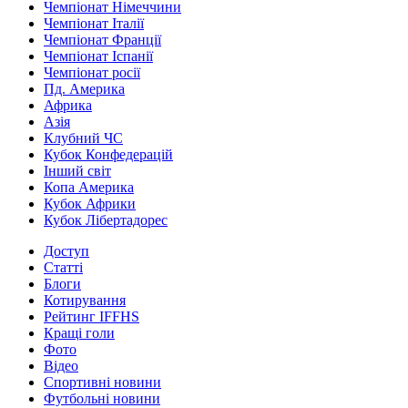
Чемпіонат Німеччини
Чемпіонат Італії
Чемпіонат Франції
Чемпіонат Іспанії
Чемпіонат росії
Пд. Америка
Африка
Азія
Клубний ЧС
Кубок Конфедерацій
Інший світ
Копа Америка
Кубок Африки
Кубок Лібертадорес
Доступ
Статті
Блоги
Котирування
Рейтинг IFFHS
Кращі голи
Фото
Відео
Спортивні новини
Футбольні новини