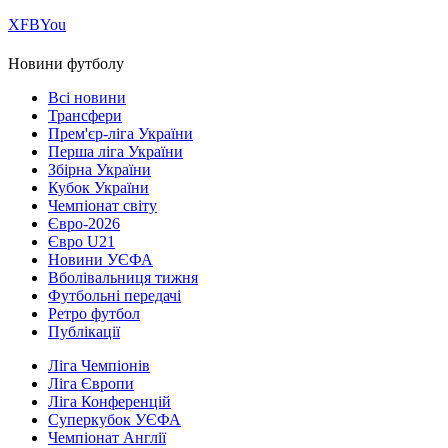
Х
FB
You
Новини футболу
Всі новини
Трансфери
Прем'єр-ліга України
Перша ліга України
Збірна України
Кубок України
Чемпіонат світу
Євро-2026
Євро U21
Новини УЄФА
Вболівальниця тижня
Футбольні передачі
Ретро футбол
Публікації
Ліга Чемпіонів
Ліга Європи
Ліга Конференцій
Суперкубок УЄФА
Чемпіонат Англії