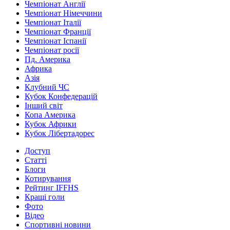
Чемпіонат Англії
Чемпіонат Німеччини
Чемпіонат Італії
Чемпіонат Франції
Чемпіонат Іспанії
Чемпіонат росії
Пд. Америка
Африка
Азія
Клубний ЧС
Кубок Конфедерацій
Інший світ
Копа Америка
Кубок Африки
Кубок Лібертадорес
Доступ
Статті
Блоги
Котирування
Рейтинг IFFHS
Кращі голи
Фото
Відео
Спортивні новини