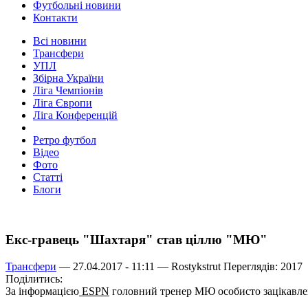
Футбольні новини
Контакти
Всі новини
Трансфери
УПЛ
Збірна України
Ліга Чемпіонів
Ліга Європи
Ліга Конференцій
Ретро футбол
Відео
Фото
Статті
Блоги
Екс-гравець "Шахтаря" став ціллю "МЮ"
Трансфери
— 27.04.2017 - 11:11 —
Rostykstrut
Переглядів: 2017
Поділитись:
За інформацією
ESPN
головний тренер МЮ особисто зацікавле