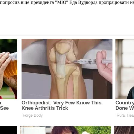
вже попросив віце-президента "МЮ" Еда Вудворда пропрацювати 