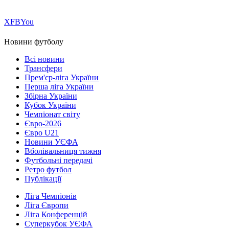
Х
FB
You
Новини футболу
Всі новини
Трансфери
Прем'єр-ліга України
Перша ліга України
Збірна України
Кубок України
Чемпіонат світу
Євро-2026
Євро U21
Новини УЄФА
Вболівальниця тижня
Футбольні передачі
Ретро футбол
Публікації
Ліга Чемпіонів
Ліга Європи
Ліга Конференцій
Суперкубок УЄФА