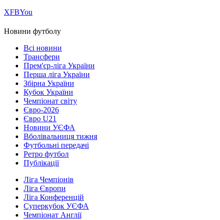
Х
FB
You
Новини футболу
Всі новини
Трансфери
Прем'єр-ліга України
Перша ліга України
Збірна України
Кубок України
Чемпіонат світу
Євро-2026
Євро U21
Новини УЄФА
Вболівальниця тижня
Футбольні передачі
Ретро футбол
Публікації
Ліга Чемпіонів
Ліга Європи
Ліга Конференцій
Суперкубок УЄФА
Чемпіонат Англії