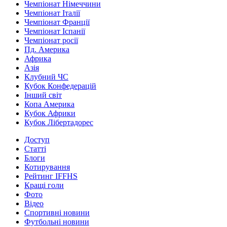
Чемпіонат Німеччини
Чемпіонат Італії
Чемпіонат Франції
Чемпіонат Іспанії
Чемпіонат росії
Пд. Америка
Африка
Азія
Клубний ЧС
Кубок Конфедерацій
Інший світ
Копа Америка
Кубок Африки
Кубок Лібертадорес
Доступ
Статті
Блоги
Котирування
Рейтинг IFFHS
Кращі голи
Фото
Відео
Спортивні новини
Футбольні новини