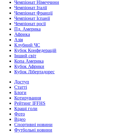
Чемпіонат Німеччини
Чемпіонат Італії
Чемпіонат Франції
Чемпіонат Іспанії
Чемпіонат росії
Пд. Америка
Африка
Азія
Клубний ЧС
Кубок Конфедерацій
Інший світ
Копа Америка
Кубок Африки
Кубок Лібертадорес
Доступ
Статті
Блоги
Котирування
Рейтинг IFFHS
Кращі голи
Фото
Відео
Спортивні новини
Футбольні новини