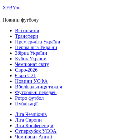
Х
FB
You
Новини футболу
Всі новини
Трансфери
Прем'єр-ліга України
Перша ліга України
Збірна України
Кубок України
Чемпіонат світу
Євро-2026
Євро U21
Новини УЄФА
Вболівальниця тижня
Футбольні передачі
Ретро футбол
Публікації
Ліга Чемпіонів
Ліга Європи
Ліга Конференцій
Суперкубок УЄФА
Чемпіонат Англії