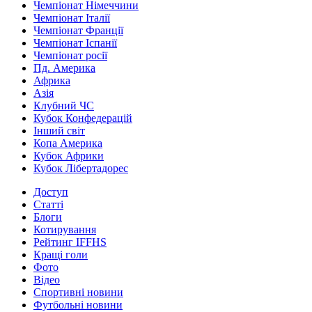
Чемпіонат Німеччини
Чемпіонат Італії
Чемпіонат Франції
Чемпіонат Іспанії
Чемпіонат росії
Пд. Америка
Африка
Азія
Клубний ЧС
Кубок Конфедерацій
Інший світ
Копа Америка
Кубок Африки
Кубок Лібертадорес
Доступ
Статті
Блоги
Котирування
Рейтинг IFFHS
Кращі голи
Фото
Відео
Спортивні новини
Футбольні новини