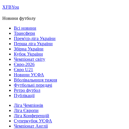
Х
FB
You
Новини футболу
Всі новини
Трансфери
Прем'єр-ліга України
Перша ліга України
Збірна України
Кубок України
Чемпіонат світу
Євро-2026
Євро U21
Новини УЄФА
Вболівальниця тижня
Футбольні передачі
Ретро футбол
Публікації
Ліга Чемпіонів
Ліга Європи
Ліга Конференцій
Суперкубок УЄФА
Чемпіонат Англії