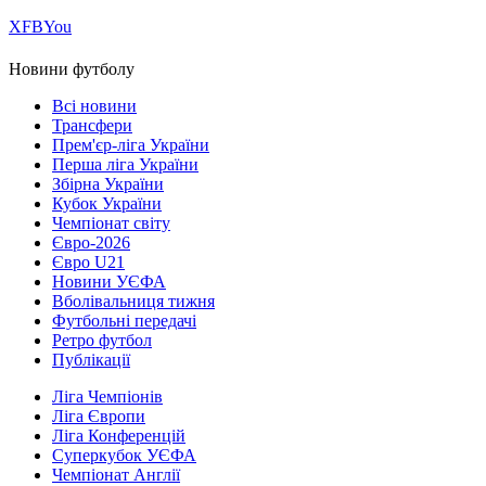
Х
FB
You
Новини футболу
Всі новини
Трансфери
Прем'єр-ліга України
Перша ліга України
Збірна України
Кубок України
Чемпіонат світу
Євро-2026
Євро U21
Новини УЄФА
Вболівальниця тижня
Футбольні передачі
Ретро футбол
Публікації
Ліга Чемпіонів
Ліга Європи
Ліга Конференцій
Суперкубок УЄФА
Чемпіонат Англії