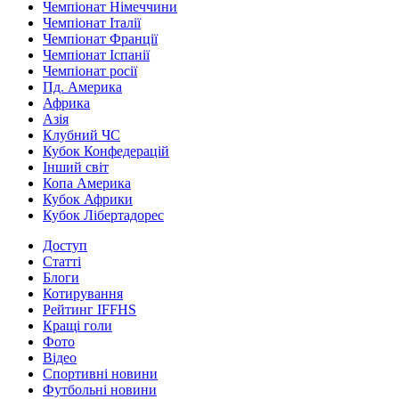
Чемпіонат Німеччини
Чемпіонат Італії
Чемпіонат Франції
Чемпіонат Іспанії
Чемпіонат росії
Пд. Америка
Африка
Азія
Клубний ЧС
Кубок Конфедерацій
Інший світ
Копа Америка
Кубок Африки
Кубок Лібертадорес
Доступ
Статті
Блоги
Котирування
Рейтинг IFFHS
Кращі голи
Фото
Відео
Спортивні новини
Футбольні новини