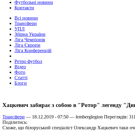
Футбольні новини
Контакти
Всі новини
Трансфери
УПЛ
Збірна України
Ліга Чемпіонів
Ліга Європи
Ліга Конференцій
Ретро футбол
Відео
Фото
Статті
Блоги
Хацкевич забирає з собою в "Ротор" легенду "Д
Трансфери
— 18.12.2019 - 07:50 —
lemberglegion
Переглядів: 31
Поділитись:
Схоже, що білоруський спеціаліст Олександр Хацкевич таки оч