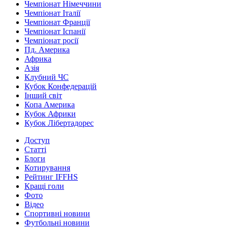
Чемпіонат Німеччини
Чемпіонат Італії
Чемпіонат Франції
Чемпіонат Іспанії
Чемпіонат росії
Пд. Америка
Африка
Азія
Клубний ЧС
Кубок Конфедерацій
Інший світ
Копа Америка
Кубок Африки
Кубок Лібертадорес
Доступ
Статті
Блоги
Котирування
Рейтинг IFFHS
Кращі голи
Фото
Відео
Спортивні новини
Футбольні новини