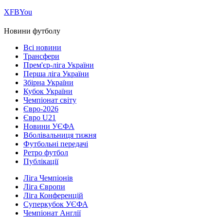
Х
FB
You
Новини футболу
Всі новини
Трансфери
Прем'єр-ліга України
Перша ліга України
Збірна України
Кубок України
Чемпіонат світу
Євро-2026
Євро U21
Новини УЄФА
Вболівальниця тижня
Футбольні передачі
Ретро футбол
Публікації
Ліга Чемпіонів
Ліга Європи
Ліга Конференцій
Суперкубок УЄФА
Чемпіонат Англії