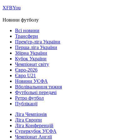
Х
FB
You
Новини футболу
Всі новини
Трансфери
Прем'єр-ліга України
Перша ліга України
Збірна України
Кубок України
Чемпіонат світу
Євро-2026
Євро U21
Новини УЄФА
Вболівальниця тижня
Футбольні передачі
Ретро футбол
Публікації
Ліга Чемпіонів
Ліга Європи
Ліга Конференцій
Суперкубок УЄФА
Чемпіонат Англії