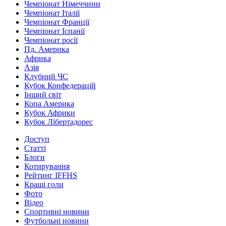
Чемпіонат Німеччини
Чемпіонат Італії
Чемпіонат Франції
Чемпіонат Іспанії
Чемпіонат росії
Пд. Америка
Африка
Азія
Клубний ЧС
Кубок Конфедерацій
Інший світ
Копа Америка
Кубок Африки
Кубок Лібертадорес
Доступ
Статті
Блоги
Котирування
Рейтинг IFFHS
Кращі голи
Фото
Відео
Спортивні новини
Футбольні новини