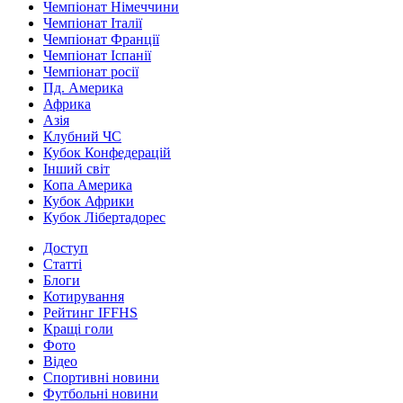
Чемпіонат Німеччини
Чемпіонат Італії
Чемпіонат Франції
Чемпіонат Іспанії
Чемпіонат росії
Пд. Америка
Африка
Азія
Клубний ЧС
Кубок Конфедерацій
Інший світ
Копа Америка
Кубок Африки
Кубок Лібертадорес
Доступ
Статті
Блоги
Котирування
Рейтинг IFFHS
Кращі голи
Фото
Відео
Спортивні новини
Футбольні новини