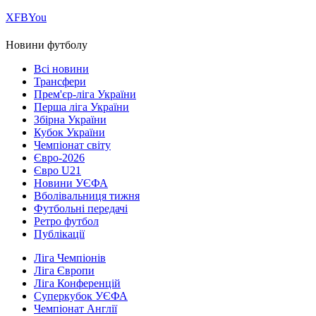
Х
FB
You
Новини футболу
Всі новини
Трансфери
Прем'єр-ліга України
Перша ліга України
Збірна України
Кубок України
Чемпіонат світу
Євро-2026
Євро U21
Новини УЄФА
Вболівальниця тижня
Футбольні передачі
Ретро футбол
Публікації
Ліга Чемпіонів
Ліга Європи
Ліга Конференцій
Суперкубок УЄФА
Чемпіонат Англії