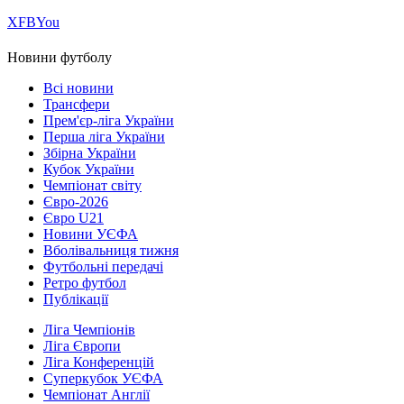
Х
FB
You
Новини футболу
Всі новини
Трансфери
Прем'єр-ліга України
Перша ліга України
Збірна України
Кубок України
Чемпіонат світу
Євро-2026
Євро U21
Новини УЄФА
Вболівальниця тижня
Футбольні передачі
Ретро футбол
Публікації
Ліга Чемпіонів
Ліга Європи
Ліга Конференцій
Суперкубок УЄФА
Чемпіонат Англії