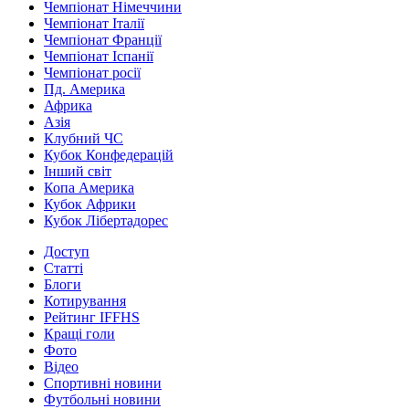
Чемпіонат Німеччини
Чемпіонат Італії
Чемпіонат Франції
Чемпіонат Іспанії
Чемпіонат росії
Пд. Америка
Африка
Азія
Клубний ЧС
Кубок Конфедерацій
Інший світ
Копа Америка
Кубок Африки
Кубок Лібертадорес
Доступ
Статті
Блоги
Котирування
Рейтинг IFFHS
Кращі голи
Фото
Відео
Спортивні новини
Футбольні новини