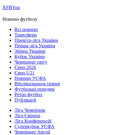
Х
FB
You
Новини футболу
Всі новини
Трансфери
Прем'єр-ліга України
Перша ліга України
Збірна України
Кубок України
Чемпіонат світу
Євро-2026
Євро U21
Новини УЄФА
Вболівальниця тижня
Футбольні передачі
Ретро футбол
Публікації
Ліга Чемпіонів
Ліга Європи
Ліга Конференцій
Суперкубок УЄФА
Чемпіонат Англії