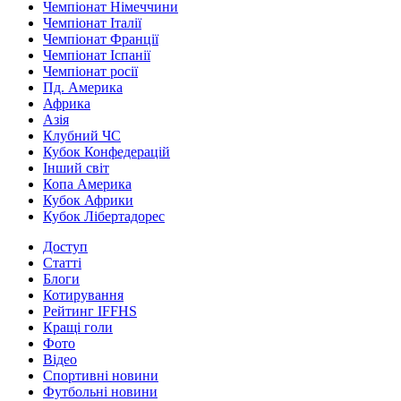
Чемпіонат Німеччини
Чемпіонат Італії
Чемпіонат Франції
Чемпіонат Іспанії
Чемпіонат росії
Пд. Америка
Африка
Азія
Клубний ЧС
Кубок Конфедерацій
Інший світ
Копа Америка
Кубок Африки
Кубок Лібертадорес
Доступ
Статті
Блоги
Котирування
Рейтинг IFFHS
Кращі голи
Фото
Відео
Спортивні новини
Футбольні новини